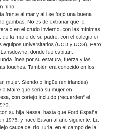
n niño.
ía frente al mar y allí se forjó una buena
de gambas. No es de extrañar que le
vera o en el crudo invierno, con las mínimas
, de la mano de su padre, con el colegio en
s equipos universitarios (UCD y UCG). Pero
l Lansdowne, donde fue capitán.
unda línea por su estatura, fuerza y las
n las touches. También era conocido en los
.
n mujer. Siendo bilingüe (en irlandés)
ce a Maire que sería su mujer en
a, con cortejo incluido (recuerden” el
1970.
con su hija Nessa, hasta que Ford España
en 1976, y nace Eavan al año siguiente. La
iejo cauce del río Turia, en el campo de la