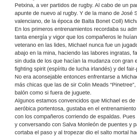
Petxina, a ver partidos de rugby. Al cabo de un p
apunte de nuevo al rugby. Y de la mano de José Sol
valenciano, de la época de Balta Bonet Coll) Micha
En los primeros entrenamientos recordaba su admi
tanta energía y vigor que los compañeros le huían
veterano en las lides, Michael nunca fue un jugad
abajo en la mina, haciendo las labores ingratas, f
sin duda de los que hacían la mudanza con gran esf
fighting spirit (espíritu de lucha irlandés) y del fai
No era aconsejable entonces enfrentarse a Micha
más chicas que las de sir Colin Meads “Pinetree”, 
balón como si fuera de juguete.
Algunos estamos convencidos que Michael es de o
aeróbica portentosa, gustaba en el entrenamiento
con los compañeros corriendo de espaldas. Pues un
y conversando con Salva Monleón de puentes y pa
cortaba el paso y al tropezar dio el salto mortal h