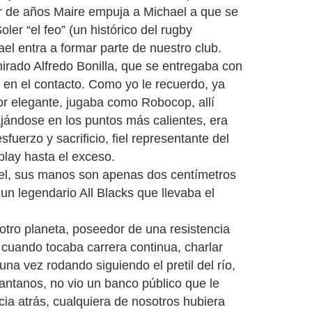
ar de años Maire empuja a Michael a que se
er “el feo” (un histórico del rugby
el entra a formar parte de nuestro club.
rado Alfredo Bonilla, que se entregaba con
 en el contacto. Como yo le recuerdo, ya
or elegante, jugaba como Robocop, allí
ajándose en los puntos más calientes, era
uerzo y sacrificio, fiel representante del
r-play hasta el exceso.
el, sus manos son apenas dos centímetros
un legendario All Blacks que llevaba el
tro planeta, poseedor de una resistencia
 cuando tocaba carrera continua, charlar
a vez rodando siguiendo el pretil del río,
ntanos, no vio un banco público que le
acia atrás, cualquiera de nosotros hubiera