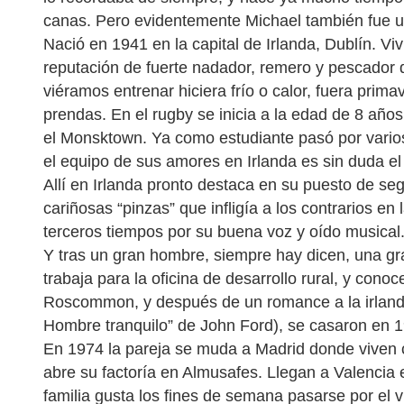
canas. Pero evidentemente Michael también fue u
Nació en 1941 en la capital de Irlanda, Dublín. Viv
reputación de fuerte nadador, remero y pescador 
viéramos entrenar hiciera frío o calor, fuera prima
prendas. En el rugby se inicia a la edad de 8 años
el Monsktown. Ya como estudiante pasó por vario
el equipo de sus amores en Irlanda es sin duda e
Allí en Irlanda pronto destaca en su puesto de seg
cariñosas “pinzas” que infligía a los contrarios e
terceros tiempos por su buena voz y oído musical
Y tras un gran hombre, siempre hay dicen, una gra
trabaja para la oficina de desarrollo rural, y cono
Roscommon, y después de un romance a la irlandes
Hombre tranquilo” de John Ford), se casaron en 
En 1974 la pareja se muda a Madrid donde viven 
abre su factoría en Almusafes. Llegan a Valencia 
familia gusta los fines de semana pasarse por el v