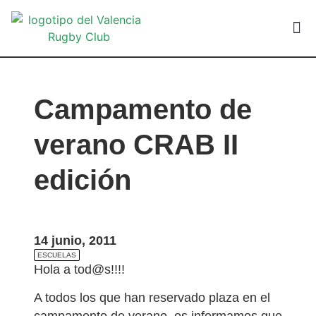
VALEN
Campamento de
verano CRAB II
edición
14 junio, 2011
ESCUELAS
Hola a tod@s!!!!
A todos los que han reservado plaza en el
campamento de verano, os informamos que