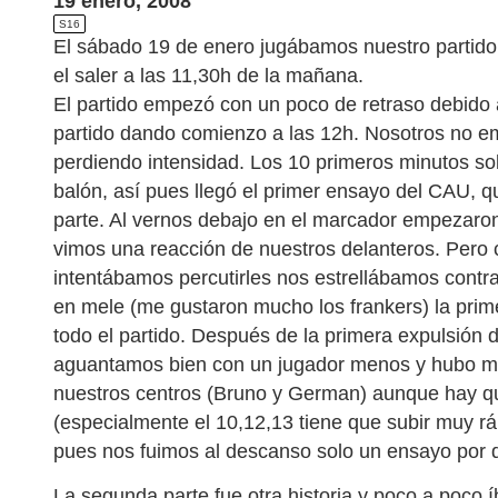
19 enero, 2008
S16
El sábado 19 de enero jugábamos nuestro partido 
el saler a las 11,30h de la mañana.
El partido empezó con un poco de retraso debido a
partido dando comienzo a las 12h. Nosotros no 
perdiendo intensidad. Los 10 primeros minutos so
balón, así pues llegó el primer ensayo del CAU, qu
parte. Al vernos debajo en el marcador empezaron 
vimos una reacción de nuestros delanteros. Pero
intentábamos percutirles nos estrellábamos contr
en mele (me gustaron mucho los frankers) la prime
todo el partido. Después de la primera expulsión
aguantamos bien con un jugador menos y hubo 
nuestros centros (Bruno y German) aunque hay qu
(especialmente el 10,12,13 tiene que subir muy rá
pues nos fuimos al descanso solo un ensayo por 
La segunda parte fue otra historia y poco a poco 