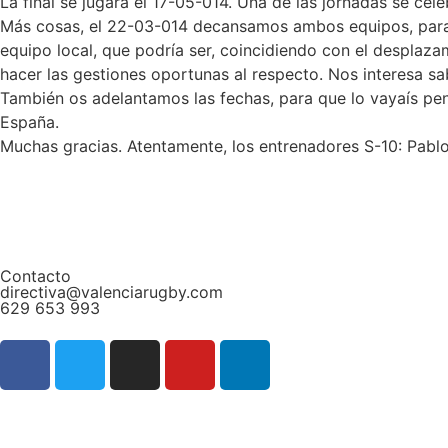
La final se jugará el 17-05-014. Una de las jornadas se cel
Más cosas, el 22-03-014 decansamos ambos equipos, para s
equipo local, que podría ser, coincidiendo con el desplaza
hacer las gestiones oportunas al respecto. Nos interesa sabe
También os adelantamos las fechas, para que lo vayaís pen
España.
Muchas gracias. Atentamente, los entrenadores S-10: Pablo
Contacto
directiva@valenciarugby.com
629 653 993
Web patrocinada por